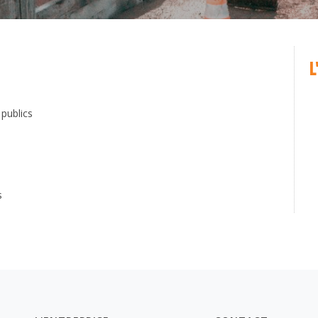
L
 publics
s