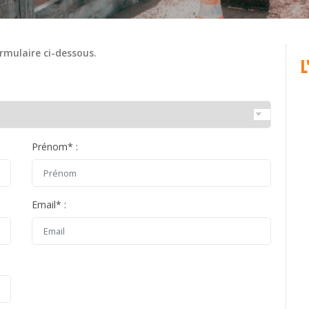
rmulaire ci-dessous.
L
Prénom
*
:
Email
*
: