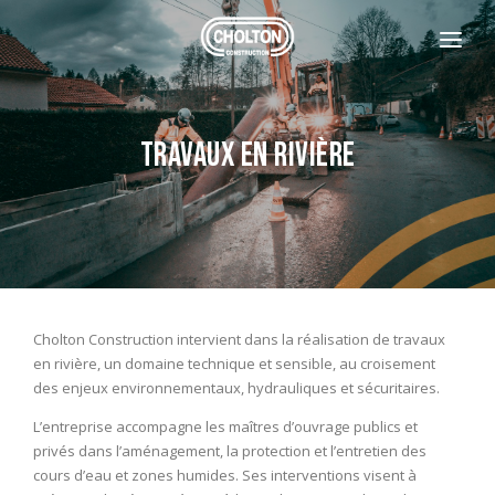
L'ENTREPRISE
NOS CLIENTS
Travaux en rivière
CONTACT
CONTACTEZ-NOUS
REJOIGNEZ-NOUS
+33 4 77 29 61 10
Cholton Construction intervient dans la réalisation de travaux
en rivière, un domaine technique et sensible, au croisement
des enjeux environnementaux, hydrauliques et sécuritaires.
L’entreprise accompagne les maîtres d’ouvrage publics et
privés dans l’aménagement, la protection et l’entretien des
cours d’eau et zones humides. Ses interventions visent à