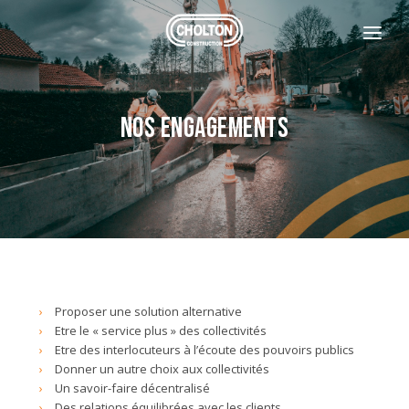
L'ENTREPRISE
NOS CLIENTS
Nos engagements
CONTACT
CONTACTEZ-NOUS
REJOIGNEZ-NOUS
+33 4 77 29 61 10
Proposer une solution alternative
Etre le « service plus » des collectivités
Etre des interlocuteurs à l’écoute des pouvoirs publics
Donner un autre choix aux collectivités
Un savoir-faire décentralisé
Des relations équilibrées avec les clients